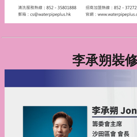
李承朔裝修